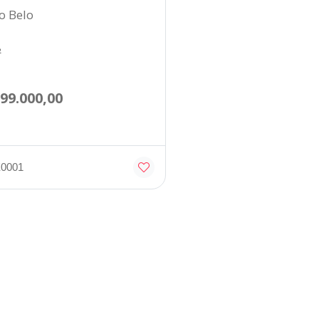
o Belo
²
099.000,00
E0001